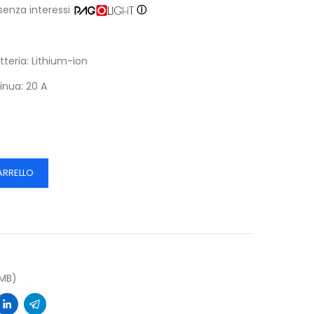
senza interessi
ⓘ
tteria: Lithium-ion
inua: 20 A
h
ARRELLO
6MB)