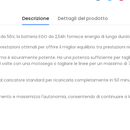
Descrizione
Dettagli del prodotto
a 56V, la batteria EGO da 2,5Ah fornisce energia di lunga durata 
tazioni ottimali per offrire il miglior equilibrio tra prestazioni ri
, ma è sicuramente potente. Ha una potenza sufficiente per tagli
30 volte con una motosega o tagliare le linee per un massimo di 7
a al caricatore standard per ricaricarla completamente in 50 minut
mento e massimizza l'autonomia, consentendo di continuare a la