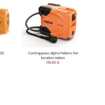
520
Contrappeso Alpha Pellenc Per
Excelion Helion
115,00 €
Zaino 