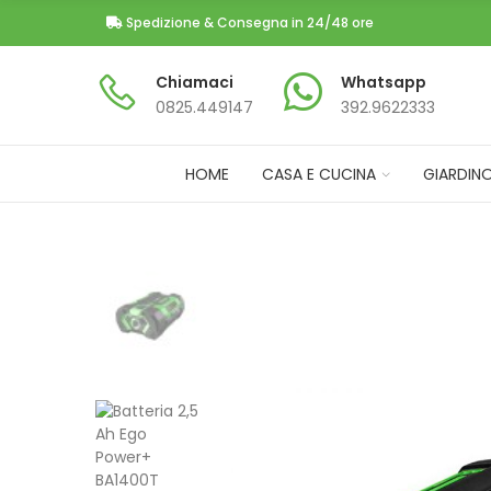
Spedizione & Consegna in 24/48 ore
Chiamaci
Whatsapp
0825.449147​
392.9622333
HOME
CASA E CUCINA
GIARDIN