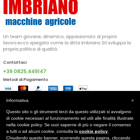
Un team giovane, dinamico, appassionato al proprio
lavoro:ecco spiegato come la ditta Imbriano Srl sviluppa la
propria politica di qualità.
Contattaci
+39 0825.449147
Metodi di Pagamento
Informazioni
Informativa
×
Questo sito o gli strumenti terzi da questo utilizzati si avvalgono
Account
di cookie necessari al funzionamento ed utili alle finalità illustrate
nella cookie policy. Se vuoi saperne di più o negare il consenso
a tutti o ad alcuni cookie, consulta la
cookie policy
.
Chiudendo questo banner, scorrendo questa pagina, cliccando
© 2024 - IMBRIANO S.R.L. PI 02805090640 - Made With ♥ By