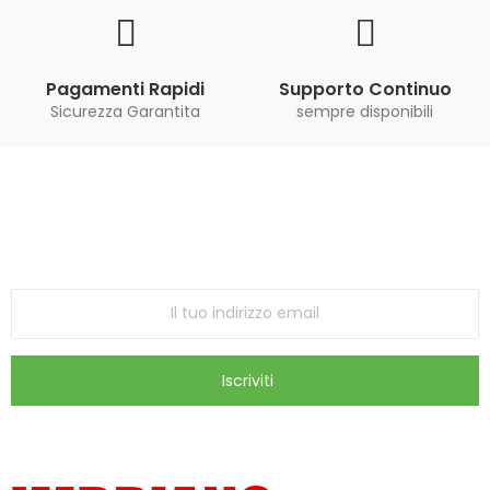
Pagamenti Rapidi
Supporto Continuo
Sicurezza Garantita
sempre disponibili
Iscriviti alla Newsletter
ricevi le ultime offerte e aggiornamenti sul nostro
store
Iscriviti