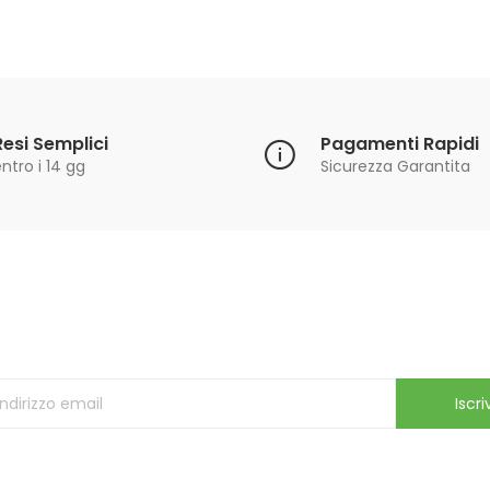
Resi Semplici
Pagamenti Rapidi
ntro i 14 gg
Sicurezza Garantita
Iscriviti alla Newsletter
ricevi le ultime offerte e aggiornamenti sul nostro store
Iscriv