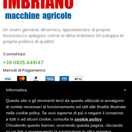
Un team giovane, dinamico, appassionato al proprio
lavoro:ecco spiegato come la ditta Imbriano Srl sviluppa la
propria politica di qualità.
Contattaci
+39 0825.449147
Metodi di Pagamento
Informazioni
Informativa
×
Questo sito o gli strumenti terzi da questo utilizzati si avvalgono
Account
di cookie necessari al funzionamento ed utili alle finalità illustrate
nella cookie policy. Se vuoi saperne di più o negare il consenso
a tutti o ad alcuni cookie, consulta la
cookie policy
.
Chiudendo questo banner, scorrendo questa pagina, cliccando
© 2024 - IMBRIANO S.R.L. PI 02805090640 - Made With ♥ By
su un link o proseguendo la navigazione in altra maniera,