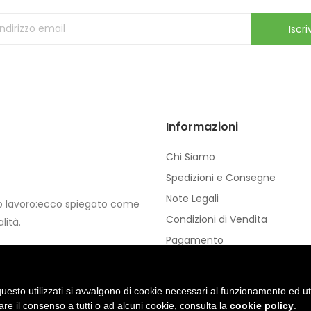
Iscriv
Informazioni
Chi Siamo
Spedizioni e Consegne
Note Legali
io lavoro:ecco spiegato come
Condizioni di Vendita
lità.
Pagamento
Privacy e Cookie
uesto utilizzati si avvalgono di cookie necessari al funzionamento ed utili 
are il consenso a tutti o ad alcuni cookie, consulta la
cookie policy
.