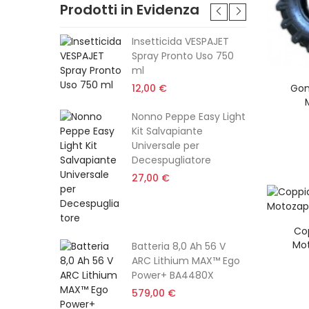
Prodotti in Evidenza
feriore
Insetticida VESPAJET
mpleta
Spray Pronto Uso 750
ml
Gom
12,00 €
Nonno Peppe Easy Light
tatore Da
Kit Salvapiante
tt
Universale per
Decespugliatore
27,00 €
Rotante
Cop
Completa
Mot
Batteria 8,0 Ah 56 V
ARC Lithium MAX™ Ego
Power+ BA4480X
579,00 €