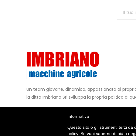
Un team giovane, dinamico, appassionato al propr
la ditta Imbriano Srl sviluppa la propria politica di qua
Contattaci
Metodi di Pagamento
Informativa
+39 0825.449147
Questo sito o gli strumenti terzi da q
policy. Se vuoi saperne di più o neg