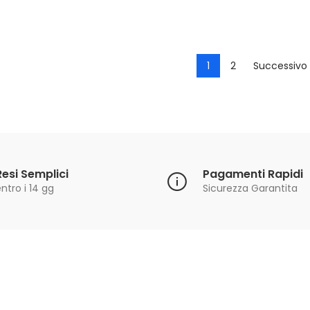
1
2
Successivo 
Resi Semplici
Pagamenti Rapidi
ntro i 14 gg
Sicurezza Garantita
Iscriviti alla Newsletter
ricevi le ultime offerte e aggiornamenti sul nostro store