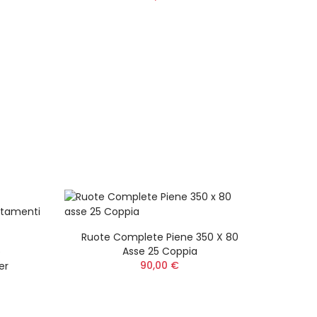
JET
 750
 Light
 V
Ruote Complete Piene 350 X 80
™ Ego
Asse 25 Coppia
e
90,00 €
er