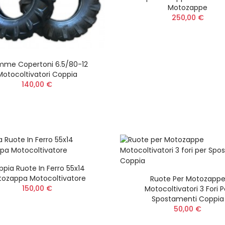
Motozappe
250,00 €
Komo Pietra Inferiore
Insetticida VESPA
Da 600 W Completa
Spray Pronto Uso
ml
72,00 €
me Copertoni 6.5/80-12
12,00 €
Motocoltivatori Coppia
140,00 €
Komo Pietra Statore Da
Nonno Peppe Easy
360 / 600 Watt
Kit Salvapiante
Completa
Universale per
Decespugliatore
60,00 €
27,00 €
Komo Pietra Rotante
Batteria 8,0 Ah 56
pia Ruote In Ferro 55x14
Da 360 Watt Completa
ARC Lithium MAX
ozappa Motocoltivatore
Ruote Per Motozapp
Power+ BA4480X
60,00 €
150,00 €
Motocoltivatori 3 Fori P
579,00 €
Spostamenti Coppia
50,00 €