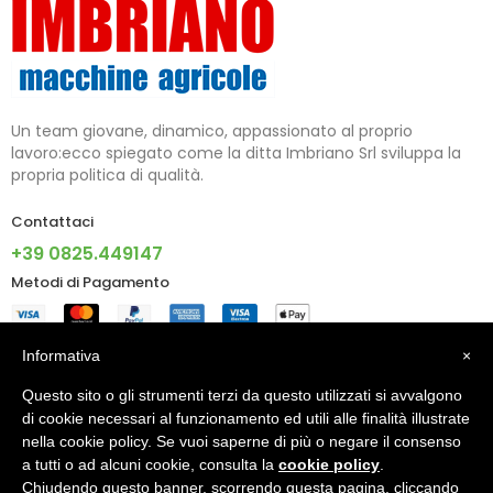
Un team giovane, dinamico, appassionato al proprio
lavoro:ecco spiegato come la ditta Imbriano Srl sviluppa la
propria politica di qualità.
Contattaci
+39 0825.449147
Metodi di Pagamento
Informazioni
Informativa
×
Questo sito o gli strumenti terzi da questo utilizzati si avvalgono
Account
di cookie necessari al funzionamento ed utili alle finalità illustrate
nella cookie policy. Se vuoi saperne di più o negare il consenso
a tutti o ad alcuni cookie, consulta la
cookie policy
.
Chiudendo questo banner, scorrendo questa pagina, cliccando
© 2024 - IMBRIANO S.R.L. PI 02805090640 - Made With ♥ By