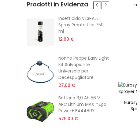
Prodotti in Evidenza
I
feriore
Insetticida VESPAJET
mpleta
Spray Pronto Uso 750
ml
12,00 €
tatore Da
Nonno Peppe Easy Light
tt
Kit Salvapiante
Universale per
Decespugliatore
27,00 €
Rotante
Batteria 8,0 Ah 56 V
Euros
Completa
ARC Lithium MAX™ Ego
Sp
Power+ BA4480X
579,00 €