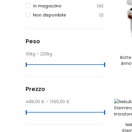
In magazzino
(10)
Non disponibile
(1)
Peso
30kg - 220kg
Botte
Annov
Prezzo
488,00 € - 1.550,00 €
Ne
Ster