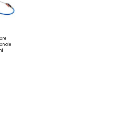
JET
 750
ore
ionale
ni
 Light
 V
™ Ego