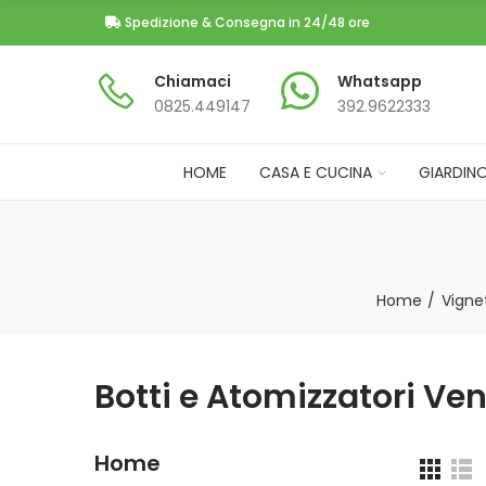
Spedizione & Consegna in 24/48 ore
Chiamaci
Whatsapp
0825.449147​
392.9622333
HOME
CASA E CUCINA
GIARDIN
Home
Vignet
Botti e Atomizzatori Ve
Home