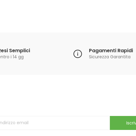
Resi Semplici
Pagamenti Rapidi
ntro i 14 gg
Sicurezza Garantita
Iscriviti alla Newsletter
ricevi le ultime offerte e aggiornamenti sul nostro store
Iscriv