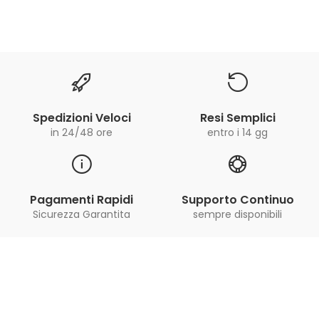
Spedizioni Veloci
Resi Semplici
in 24/48 ore
entro i 14 gg
Pagamenti Rapidi
Supporto Continuo
Sicurezza Garantita
sempre disponibili
Iscriviti alla Newsletter
ricevi le ultime offerte e aggiornamenti sul nostro
store