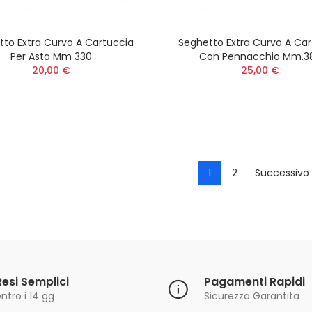
Decespugliatore
27,00 €
tto Extra Curvo A Cartuccia
Seghetto Extra Curvo A Car
Batteria 8,0 Ah 56
Per Asta Mm 330
Con Pennacchio Mm.3
ARC Lithium MAX
20,00 €
25,00 €
Power+ BA4480X
579,00 €
1
2
Successivo 
Resi Semplici
Pagamenti Rapidi
ntro i 14 gg
Sicurezza Garantita