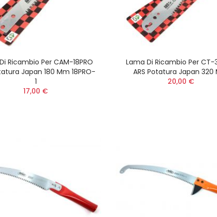
Di Ricambio Per CAM-18PRO
Lama Di Ricambio Per CT
tatura Japan 180 Mm 18PRO-
ARS Potatura Japan 32
1
20,00 €
17,00 €
Flessibile Adattabile
Insetticida VESPA
Decespugliatore Stihl
Spray Pronto Uso
FR 410 - FR 460 -
ml
41477113300
12,00 €
35,00 €
Nonno Peppe Easy
Kit Salvapiante
Universale per