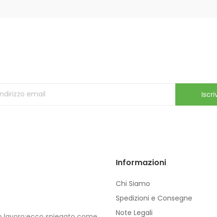
Iscriviti alla Newsletter
ricevi le ultime offerte e aggiornamenti sul nostro store
Iscriv
Informazioni
Chi Siamo
Spedizioni e Consegne
Note Legali
io lavoro:ecco spiegato come