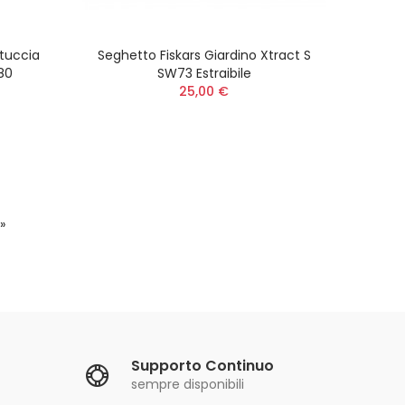
tuccia
Seghetto Fiskars Giardino Xtract S
 V
80
SW73 Estraibile
™ Ego
25,00 €
»
Supporto Continuo
sempre disponibili