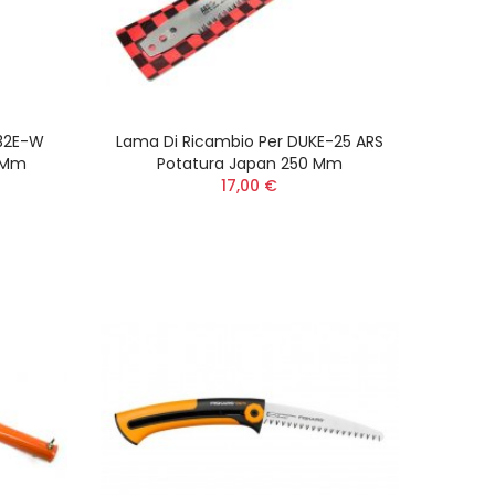
-32E-W
Lama Di Ricambio Per DUKE-25 ARS
0 Mm
Potatura Japan 250 Mm
17,00 €
JET
 750
 Light