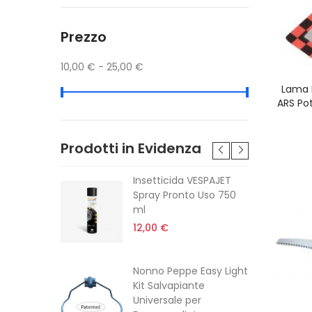
Prezzo
10,00 € - 25,00 €
Lama 
ARS Po
Prodotti in Evidenza
tabile
Insetticida VESPAJET
e Stihl
Spray Pronto Uso 750
0 -
ml
12,00 €
Nonno Peppe Easy Light
Kit Salvapiante
Universale per