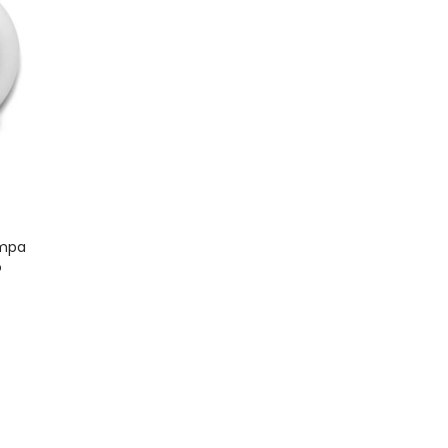
ompa
o
JET
 750