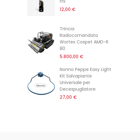
80X
ml
12,00 €
feriore
Trincia
mpleta
Radiocomandata
Wortex Cospet AMD-R
80
5.800,00 €
tatore Da
Nonno Peppe Easy Light
tt
Kit Salvapiante
Universale per
Decespugliatore
27,00 €