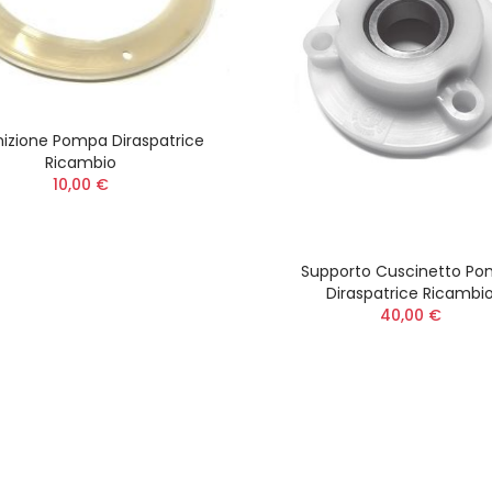
izione Pompa Diraspatrice
Ricambio
10,00 €
Supporto Cuscinetto P
Diraspatrice Ricambi
40,00 €
Batteria 8,0 Ah 56 V
Insetticida VESPA
ARC Lithium MAX™ Ego
Spray Pronto Uso