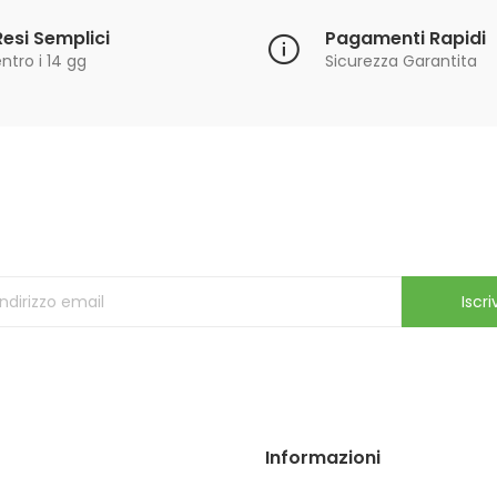
Resi Semplici
Pagamenti Rapidi
ntro i 14 gg
Sicurezza Garantita
Iscriviti alla Newsletter
ricevi le ultime offerte e aggiornamenti sul nostro store
Iscriv
Informazioni