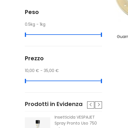
Peso
0.5kg - 1kg
Guarn
Prezzo
10,00 € - 35,00 €
Prodotti in Evidenza
h 56 V
Insetticida VESPAJET
MAX™ Ego
Spray Pronto Uso 750