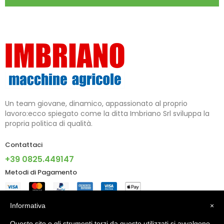
Un team giovane, dinamico, appassionato al proprio
lavoro:ecco spiegato come la ditta Imbriano Srl sviluppa la
propria politica di qualità.
Contattaci
+39 0825.449147
Metodi di Pagamento
Informazioni
Informativa
×
Questo sito o gli strumenti terzi da questo utilizzati si avvalgono