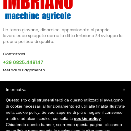
Un team giovane, dinamico, appassionato al proprio
lavoro:ecco spiegato come la ditta Imbriano Srl sviluppa la
propria politica di qualità.
Contattaci
+39 0825.449147
Metodi di Pagamento
Informazioni
Informativa
×
Questo sito o gli strumenti terzi da questo utilizzati si avvalgono
Account
di cookie necessari al funzionamento ed utili alle finalità illustrate
nella cookie policy. Se vuoi saperne di più o negare il consenso
a tutti o ad alcuni cookie, consulta la
cookie policy
.
Chiudendo questo banner, scorrendo questa pagina, cliccando
© 2024 - IMBRIANO S.R.L. PI 02805090640 - Made With ♥ By
su un link o proseguendo la navigazione in altra maniera,