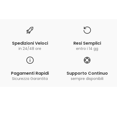
Spedizioni Veloci
Resi Semplici
in 24/48 ore
entro i 14 gg
Pagamenti Rapidi
Supporto Continuo
Sicurezza Garantita
sempre disponibili
Iscriviti alla Newsletter
ricevi le ultime offerte e aggiornamenti sul nostro
store