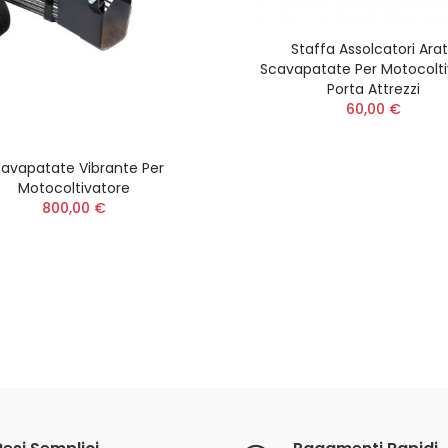
Batteria 8,0 Ah 56
Staffa Assolcatori Arat
ARC Lithium MAX
Scavapatate Per Motocolti
Power+ BA4480X
Porta Attrezzi
579,00 €
60,00 €
avapatate Vibrante Per
Motocoltivatore
800,00 €