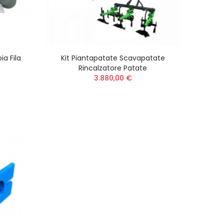
a Fila
Kit Piantapatate Scavapatate
Rincalzatore Patate
3.880,00 €
JET
 750
 Light