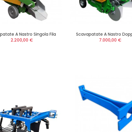
atate A Nastro Singola Fila
Scavapatate A Nastro Doppi
2.200,00 €
7.000,00 €
Flessibile Adattabile
Insetticida VESPA
Decespugliatore Stihl
Spray Pronto Uso
FR 410 - FR 460 -
ml
41477113300
12,00 €
35,00 €
Nonno Peppe Easy
Kit Salvapiante
Universale per
Decespugliatore
27,00 €