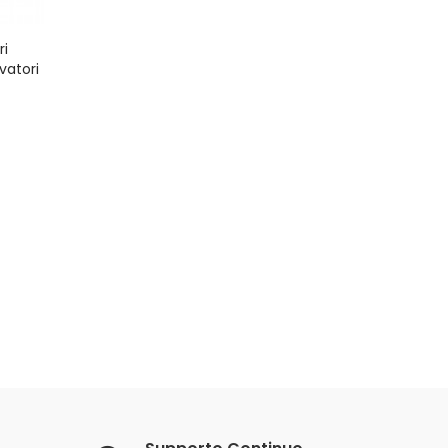
 V
ri
™ Ego
vatori