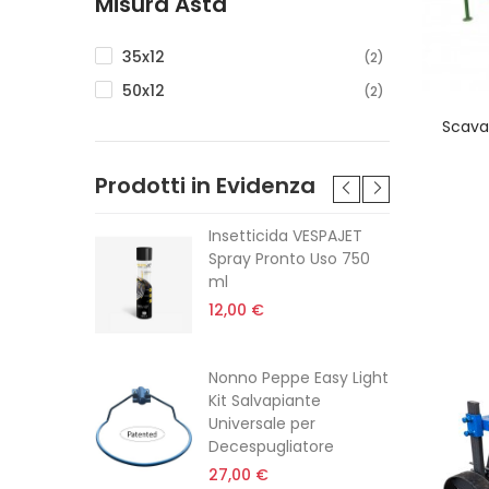
Misura Asta
35x12
(2)
50x12
(2)
Scavap
Prodotti in Evidenza
tabile
Insetticida VESPAJET
e Stihl
Spray Pronto Uso 750
0 -
ml
12,00 €
Nonno Peppe Easy Light
Kit Salvapiante
Universale per
Decespugliatore
27,00 €