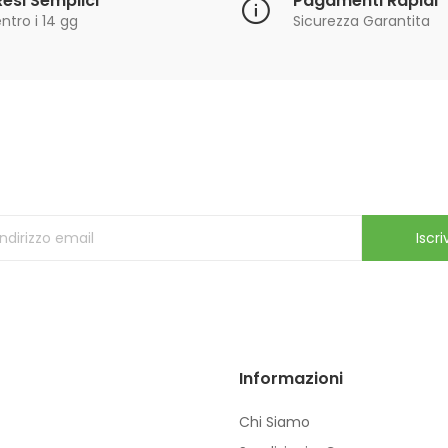
Resi Semplici
Pagamenti Rapidi
ntro i 14 gg
Sicurezza Garantita
Iscriviti alla Newsletter
ricevi le ultime offerte e aggiornamenti sul nostro store
Iscriv
Informazioni
Chi Siamo