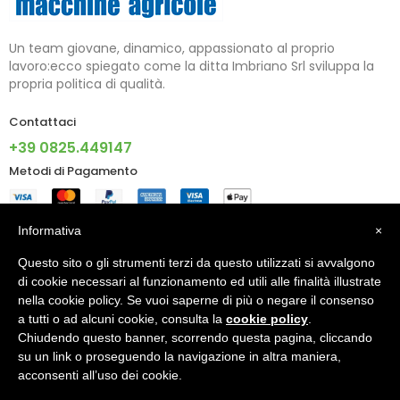
Un team giovane, dinamico, appassionato al proprio
lavoro:ecco spiegato come la ditta Imbriano Srl sviluppa la
propria politica di qualità.
Contattaci
+39 0825.449147
Metodi di Pagamento
Informazioni
Informativa
×
Questo sito o gli strumenti terzi da questo utilizzati si avvalgono
Account
di cookie necessari al funzionamento ed utili alle finalità illustrate
nella cookie policy. Se vuoi saperne di più o negare il consenso
a tutti o ad alcuni cookie, consulta la
cookie policy
.
Chiudendo questo banner, scorrendo questa pagina, cliccando
© 2024 - IMBRIANO S.R.L. PI 02805090640 - Made With ♥ By
su un link o proseguendo la navigazione in altra maniera,
X5G Digital Agency
acconsenti all’uso dei cookie.