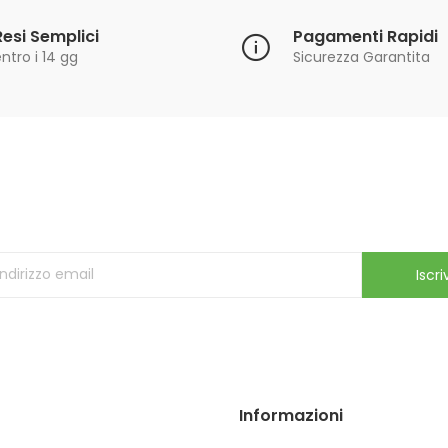
Resi Semplici
Pagamenti Rapidi
ntro i 14 gg
Sicurezza Garantita
Iscriviti alla Newsletter
ricevi le ultime offerte e aggiornamenti sul nostro store
Iscriv
Informazioni