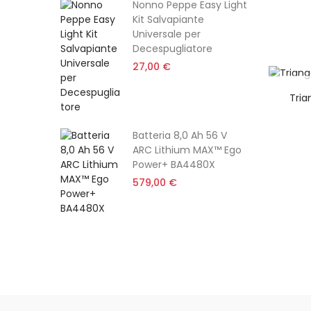
Nonno Peppe Easy Light
Kit Salvapiante
Universale per
Decespugliatore
27,00 €
NON DIS
Tria
Batteria 8,0 Ah 56 V
ARC Lithium MAX™ Ego
Power+ BA4480X
579,00 €