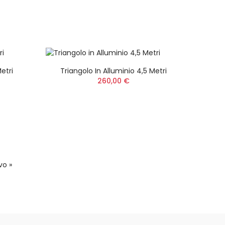
 Light
etri
Triangolo In Alluminio 4,5 Metri
 V
260,00 €
™ Ego
vo »