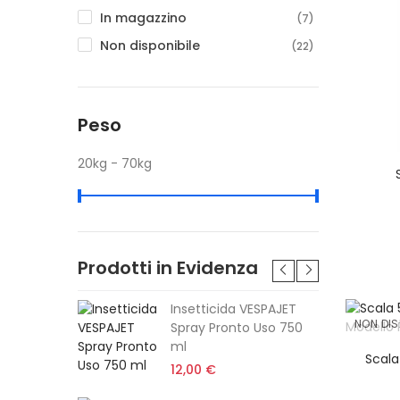
In magazzino
(7)
Non disponibile
(22)
Peso
20kg - 70kg
Prodotti in Evidenza
tabile
Insetticida VESPAJET
NON DIS
e Stihl
Spray Pronto Uso 750
0 -
ml
Scala
12,00 €