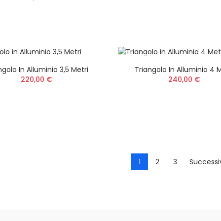
Nonno Peppe Easy
Kit Salvapiante
Universale per
Decespugliatore
27,00 €
PONIBILE
NON DISPONIBILE
ngolo In Alluminio 3,5 Metri
Triangolo In Alluminio 4 M
Batteria 8,0 Ah 56
220,00 €
240,00 €
ARC Lithium MAX
Power+ BA4480X
579,00 €
1
2
3
Successi