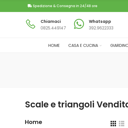
Spedizione & Consegna in 24/48 ore
Chiamaci
Whatsapp
0825.449147​
392.9622333
HOME
CASA E CUCINA
GIARDIN
Scale e triangoli Vendit
Home