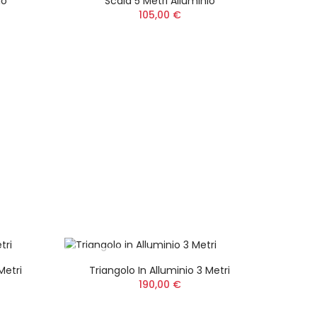
io
Scala 5 Metri Alluminio
105,00 €
JET
NON DISPONIBILE
 750
Metri
Triangolo In Alluminio 3 Metri
190,00 €