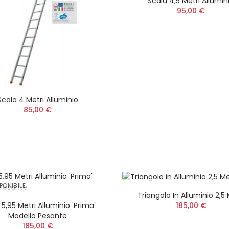
Scala 4,5 Metri Allumin
95,00 €
Scala 4 Metri Alluminio
85,00 €
Flessibile Adattabile
Insetticida VESPA
PONIBILE
NON DISPONIBILE
Decespugliatore Stihl
Spray Pronto Uso
Triangolo In Alluminio 2,5 
FR 410 - FR 460 -
ml
185,00 €
 5,95 Metri Alluminio 'Prima'
41477113300
12,00 €
Modello Pesante
35,00 €
185,00 €