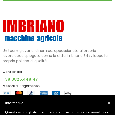
Un team giovane, dinamico, appassionato al proprio
lavoro:ecco spiegato come la ditta Imbriano Srl sviluppa la
propria politica di qualità.
Contattaci
+39 0825.449147
Metodi di Pagamento
Informazioni
Informativa
×
Questo sito o gli strumenti terzi da questo utilizzati si avvalgono
Account