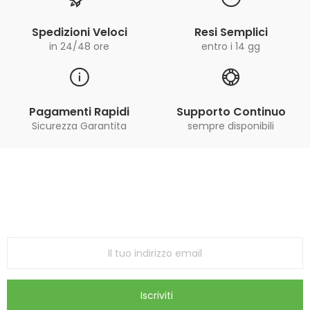
Spedizioni Veloci
Resi Semplici
in 24/48 ore
entro i 14 gg
Pagamenti Rapidi
Supporto Continuo
Sicurezza Garantita
sempre disponibili
Iscriviti alla Newsletter
ricevi le ultime offerte e aggiornamenti sul nostro
store
Iscriviti