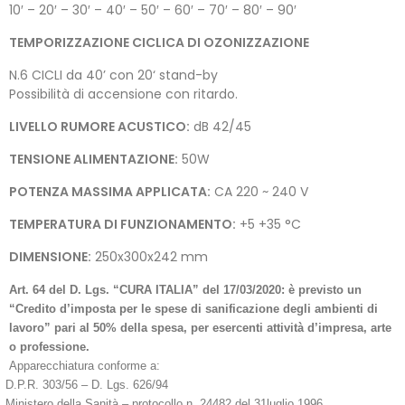
10′ – 20′ – 30′ – 40′ – 50′ – 60′ – 70′ – 80′ – 90′
TEMPORIZZAZIONE CICLICA DI OZONIZZAZIONE
N.6 CICLI da 40’ con 20‘ stand-by
Possibilità di accensione con ritardo.
LIVELLO RUMORE ACUSTICO:
dB 42/45
TENSIONE ALIMENTAZIONE:
50W
POTENZA MASSIMA APPLICATA:
CA 220 ~ 240 V
TEMPERATURA DI FUNZIONAMENTO:
+5 +35 °C
DIMENSIONE:
250x300x242 mm
Art. 64 del D. Lgs. “CURA ITALIA” del 17/03/2020: è previsto un
“Credito d’imposta per le spese di sanificazione degli ambienti di
lavoro” pari al 50% della spesa, per esercenti attività d’impresa, arte
o professione.
Apparecchiatura conforme a:
D.P.R. 303/56 – D. Lgs. 626/94
Ministero della Sanità – protocollo n. 24482 del 31luglio 1996