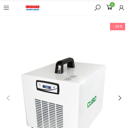
0
-25%