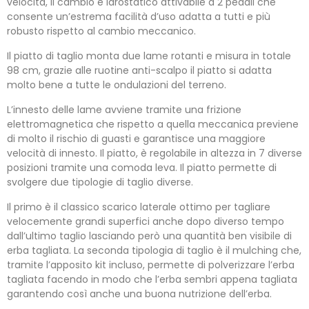
velocità, il cambio è idrostatico attivabile a 2 pedali che
consente un’estrema facilità d’uso adatta a tutti e più
robusto rispetto al cambio meccanico.
Il piatto di taglio monta due lame rotanti e misura in totale
98 cm, grazie alle ruotine anti-scalpo il piatto si adatta
molto bene a tutte le ondulazioni del terreno.
L’innesto delle lame avviene tramite una frizione
elettromagnetica che rispetto a quella meccanica previene
di molto il rischio di guasti e garantisce una maggiore
velocità di innesto. Il piatto, è regolabile in altezza in 7 diverse
posizioni tramite una comoda leva. Il piatto permette di
svolgere due tipologie di taglio diverse.
Il primo è il classico scarico laterale ottimo per tagliare
velocemente grandi superfici anche dopo diverso tempo
dall’ultimo taglio lasciando però una quantità ben visibile di
erba tagliata. La seconda tipologia di taglio è il mulching che,
tramite l’apposito kit incluso, permette di polverizzare l’erba
tagliata facendo in modo che l’erba sembri appena tagliata
garantendo così anche una buona nutrizione dell’erba.