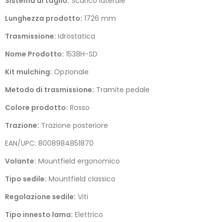
Sistema di taglio:
Scarico laterale
Lunghezza prodotto:
1726 mm
Trasmissione:
Idrostatica
Nome Prodotto:
1538H-SD
Kit mulching:
Opzionale
Metodo di trasmissione:
Tramite pedale
Colore prodotto:
Rosso
Trazione:
Trazione posteriore
EAN/UPC: 8008984851870
Volante:
Mountfield ergonomico
Tipo sedile:
Mountfield classico
Regolazione sedile:
Viti
Tipo innesto lama:
Elettrico