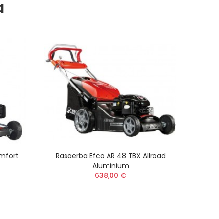
a
omfort
Rasaerba Efco AR 48 TBX Allroad
Aluminium
638,00 €
R