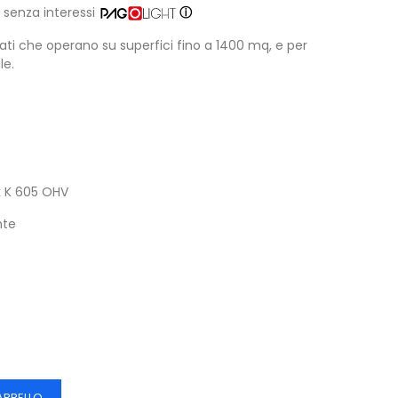
senza interessi
ⓘ
ati che operano su superfici fino a 1400 mq, e per
le.
 K 605 OHV
nte
ARRELLO