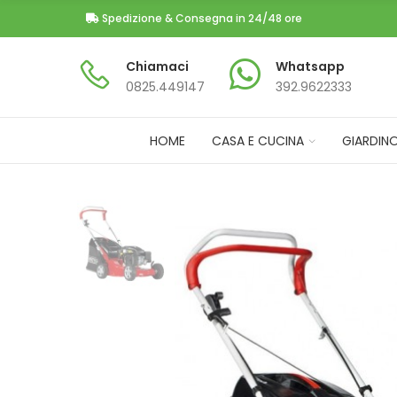
Spedizione & Consegna in 24/48 ore
Chiamaci
Whatsapp
0825.449147​
392.9622333
HOME
CASA E CUCINA
GIARDIN