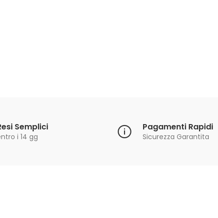
Resi Semplici
Pagamenti Rapidi
ntro i 14 gg
Sicurezza Garantita
Iscriviti alla Newsletter
ricevi le ultime offerte e aggiornamenti sul nostro store