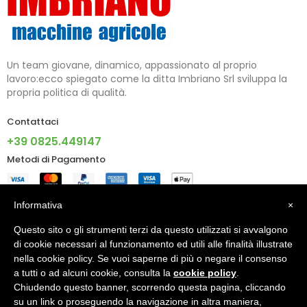
Un team giovane, dinamico, appassionato al proprio
lavoro:ecco spiegato come la ditta Imbriano Srl sviluppa la
propria politica di qualità.
Contattaci
+39 0825.449147
Metodi di Pagamento
Informazioni
Informativa
×
Questo sito o gli strumenti terzi da questo utilizzati si avvalgono
Account
di cookie necessari al funzionamento ed utili alle finalità illustrate
nella cookie policy. Se vuoi saperne di più o negare il consenso
a tutti o ad alcuni cookie, consulta la
cookie policy
.
Chiudendo questo banner, scorrendo questa pagina, cliccando
© 2024 - IMBRIANO S.R.L. PI 02805090640 - Made With ♥ By
su un link o proseguendo la navigazione in altra maniera,
X5G Digital Agency