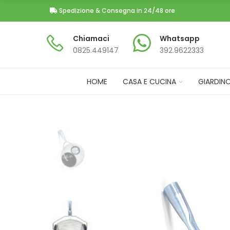
Spedizione & Consegna in 24/48 ore
Chiamaci
Whatsapp
0825.449147​
392.9622333
HOME
CASA E CUCINA
GIARDIN