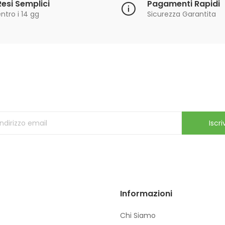
Resi Semplici
Pagamenti Rapidi
ntro i 14 gg
Sicurezza Garantita
Iscriviti alla Newsletter
ricevi le ultime offerte e aggiornamenti sul nostro store
Iscriv
Informazioni
Chi Siamo