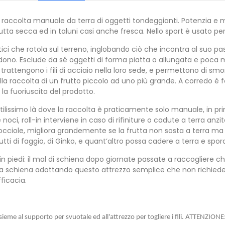
 la raccolta manuale da terra di oggetti tondeggianti. Potenzia e
frutta secca ed in taluni casi anche fresca. Nello sport è usato per
che rotola sul terreno, inglobando ciò che incontra al suo passagg
udono. Esclude da sé oggetti di forma piatta o allungata e poca mas
trattengono i fili di acciaio nella loro sede, e permettono di smont
a raccolta di un frutto piccolo ad uno più grande. A corredo è fo
 la fuoriuscita del prodotto.
a utilissimo là dove la raccolta è praticamente solo manuale, in pr
oci, roll-in interviene in caso di rifiniture o cadute a terra an
e nocciole, migliora grandemente se la frutta non sosta a terra
frutti di faggio, di Ginko, e quant’altro possa cadere a terra e sporc
n piedi: il mal di schiena dopo giornate passate a raccogliere chini
tua schiena adottando questo attrezzo semplice che non richiede 
ficacia.
assieme al supporto per svuotale ed all'attrezzo per togliere i fili. ATTE