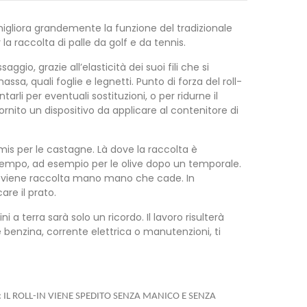
 migliora grandemente la funzione del tradizionale
 la raccolta di palle da golf e da tennis.
io, grazie all’elasticità dei suoi fili che si
sa, quali foglie e legnetti. Punto di forza del roll-
arli per eventuali sostituzioni, o per ridurne il
rnito un dispositivo da applicare al contenitore di
imis per le castagne. Là dove la raccolta è
zitempo, ad esempio per le olive dopo un temporale.
 ma viene raccolta mano mano che cade. In
are il prato.
 a terra sarà solo un ricordo. Il lavoro risulterà
benzina, corrente elettrica o manutenzioni, ti
NZIONE: IL ROLL-IN VIENE SPEDITO SENZA MANICO E SENZA