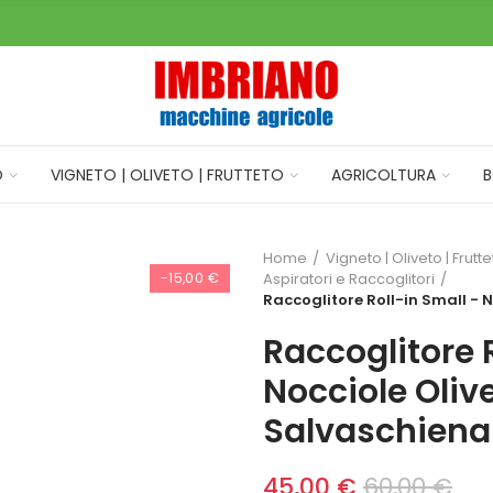
O
VIGNETO | OLIVETO | FRUTTETO
AGRICOLTURA
B
Home
Vigneto | Oliveto | Frutt
-15,00 €
Aspiratori e Raccoglitori
Raccoglitore Roll-in Small - 
Raccoglitore 
Nocciole Oliv
Salvaschiena
45,00 €
60,00 €