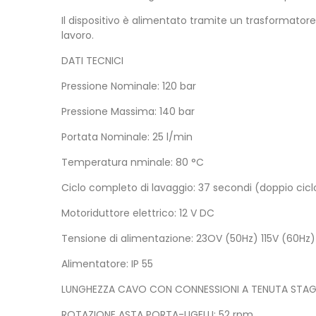
Il dispositivo è alimentato tramite un trasformatore
lavoro.
DATI TECNICI
Pressione Nominale: 120 bar
Pressione Massima: 140 bar
Portata Nominale: 25 l/min
Temperatura nminale: 80 °C
Ciclo completo di lavaggio: 37 secondi (doppio cicl
Motoriduttore elettrico: 12 V DC
Tensione di alimentazione: 23OV (50Hz) 115V (60Hz)
Alimentatore: IP 55
LUNGHEZZA CAVO CON CONNESSIONI A TENUTA STAG
ROTAZIONE ASTA PORTA-UGELLI: 52 rpm