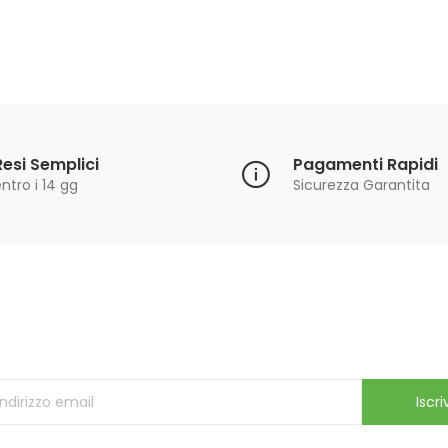
Resi Semplici
Pagamenti Rapidi
ntro i 14 gg
Sicurezza Garantita
Iscriviti alla Newsletter
ricevi le ultime offerte e aggiornamenti sul nostro store
Iscriv