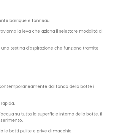
mente barrique e tonneau.
roviamo la leva che aziona il selettore modalità di
on una testina d’aspirazione che funziona tramite
pira contemporaneamente dal fondo della botte i
 rapida.
qua su tutta la superficie interna della botte. Il
inserimento.
 le botti pulite e prive di macchie.