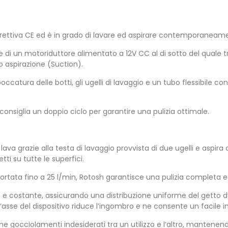
a Direttiva CE ed è in grado di lavare ed aspirare contemporanea
ne di un motoriduttore alimentato a 12V CC al di sotto del quale t
o aspirazione (Suction).
catura delle botti, gli ugelli di lavaggio e un tubo flessibile c
consiglia un doppio ciclo per garantire una pulizia ottimale.
sh lava grazie alla testa di lavaggio provvista di due ugelli e as
ti su tutte le superfici.
ortata fino a 25 l/min, Rotosh garantisce una pulizia completa e
e costante, assicurando una distribuzione uniforme del getto d’ac
’asse del dispositivo riduce l’ingombro e ne consente un facile 
e gocciolamenti indesiderati tra un utilizzo e l’altro, mantenendo