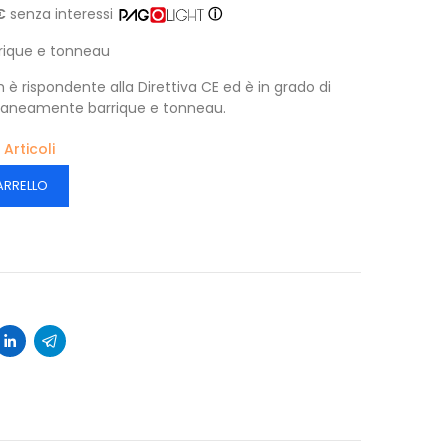
€
senza interessi
ⓘ
rrique e tonneau
sh è rispondente alla Direttiva CE ed è in grado di
raneamente barrique e tonneau.
 Articoli
ARRELLO