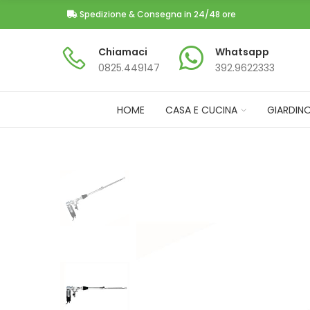
Spedizione & Consegna in 24/48 ore
Chiamaci
Whatsapp
0825.449147​
392.9622333
HOME
CASA E CUCINA
GIARDIN