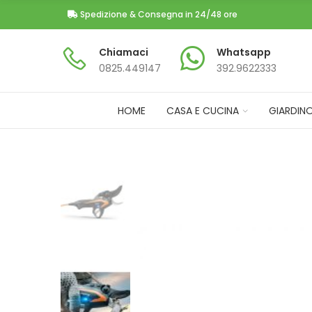
Spedizione & Consegna in 24/48 ore
Chiamaci
Whatsapp
0825.449147​
392.9622333
HOME
CASA E CUCINA
GIARDIN