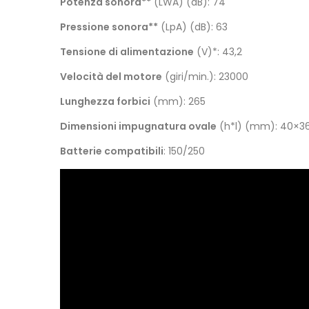
Potenza sonora**
(LWA) (dB): 74
Pressione sonora**
(LpA) (dB): 63
Tensione di alimentazione
(V)*: 43,2
Velocità del motore
(giri/min.): 23000
Lunghezza forbici
(mm): 265
Dimensioni impugnatura ovale
(h*l) (mm): 40×3
Batterie compatibili
: 150/250