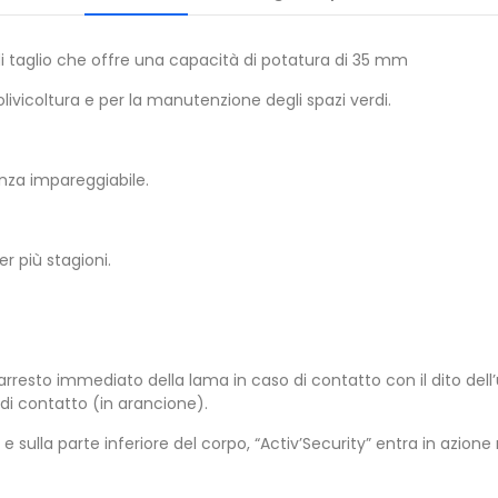
i taglio che offre una capacità di potatura di 35 mm
 olivicoltura e per la manutenzione degli spazi verdi.
nza impareggiabile.
r più stagioni.
arresto immediato della lama in caso di contatto con il dito dell’u
di contatto (in arancione).
e sulla parte inferiore del corpo, “Activ’Security” entra in azion