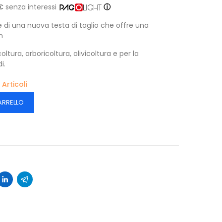
€
senza interessi
ⓘ
e di una nuova testa di taglio che offre una
m
coltura, arboricoltura, olivicoltura e per la
i.
 Articoli
ARRELLO