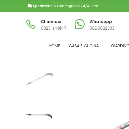
Spedizione & Consegna in 24/48 ore
Chiamaci
Whatsapp
0825.449147​
392.9622333
HOME
CASA E CUCINA
GIARDIN