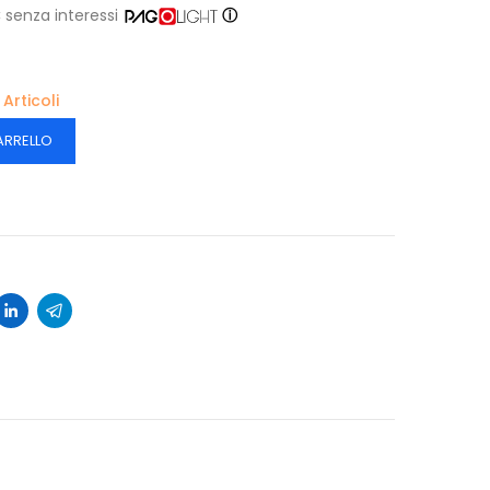
€
senza interessi
ⓘ
 Articoli
ARRELLO