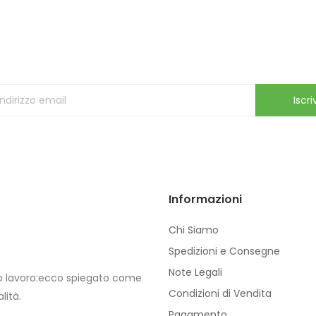
Iscriviti alla Newsletter
ricevi le ultime offerte e aggiornamenti sul nostro store
Iscriv
Informazioni
Chi Siamo
Spedizioni e Consegne
Note Legali
io lavoro:ecco spiegato come
Condizioni di Vendita
lità.
Pagamento