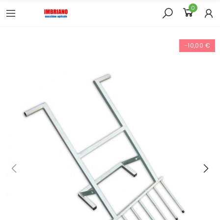
0
-10,00 €