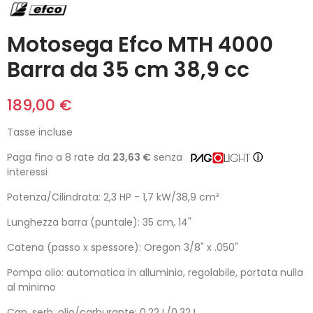
Motosega Efco MTH 4000
Barra da 35 cm 38,9 cc
189,00 €
Tasse incluse
Paga fino a 8 rate da
23,63 €
senza
ⓘ
interessi
Potenza/Cilindrata: 2,3 HP - 1,7 kW/38,9 cm³
Lunghezza barra (puntale): 35 cm, 14"
Catena (passo x spessore): Oregon 3/8" x .050"
Pompa olio: automatica in alluminio, regolabile, portata nulla
al minimo
Cap. serb. olio/carburante: 0,22 L/0,32 L