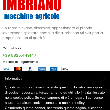
Un team giovane, dinamico, appassionato al proprio
lavoro:ecco spiegato come la ditta Imbriano Srl sviluppa la
propria politica di qualità.
Contattaci
+39 0825.449147
Metodi di Pagamento
Informazioni
Informativa
×
Questo sito o gli strumenti terzi da questo utilizzati si avvalgono
Account
di cookie necessari al funzionamento ed utili alle finalità illustrate
nella cookie policy. Se vuoi saperne di più o negare il consenso
a tutti o ad alcuni cookie, consulta la
cookie policy
.
Chiudendo questo banner, scorrendo questa pagina, cliccando
© 2024 - IMBRIANO S.R.L. PI 02805090640 - Made With ♥ By