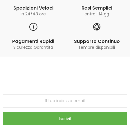
Spedizioni Veloci
Resi Semplici
in 24/48 ore
entro i 14 gg
Pagamenti Rapidi
Supporto Continuo
Sicurezza Garantita
sempre disponibili
Iscriviti alla Newsletter
ricevi le ultime offerte e aggiornamenti sul nostro
store
Iscriviti