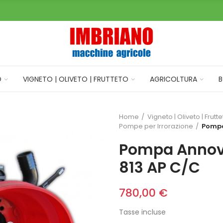
O
VIGNETO | OLIVETO | FRUTTETO
AGRICOLTURA
B
Home
Vigneto | Oliveto | Frutt
Pompe per Irrorazione
Pompa
Pompa Annovi
813 AP C/C
780,00 €
Tasse incluse