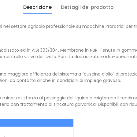
Descrizione
Dettagli del prodotto
el settore agricolo professionale su macchine irroratrici per tr
io anodizzato ed in AISI 303/304. Membrane in NBR. Tenute in go
per controllo visivo del livello. Fornita di smorzatore idro-pneum
una maggiore efficienza del sistema a “cuscino d’olio” di protez
oni da contatto anche in condizioni di impiego gravoso.
 minor resistenza al passaggio del liquido e migliorano il rendi
ria con trattamento di zincatura galvanica. Disponibili con ridu