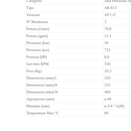
Categoria
Alta Pressione A
Tipo
AR 813
Versione
AP C/C
N° Membrane
3
Portata (l/min)
79,9
Portata (gpm)
21,1
Pressione (bar)
50
Pressione (psi)
725
Potenza (HP)
8,8
Giri/min RPM
550
Peso (Kg)
20,5
Dimensioni (mm) L
350
Dimensioni (mm) H
335
Dimensioni (mm) W
409
Aspirazione (mm)
ø 40
Mandata (mm)
ø 3/4 " G(M)
Temperature Max °C
60