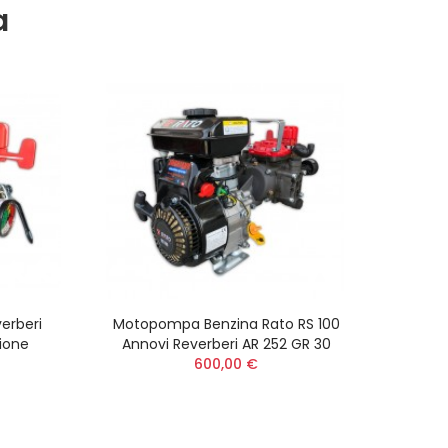
a
erberi
Motopompa Benzina Rato RS 100
zione
Annovi Reverberi AR 252 GR 30
600,00 €
Mot