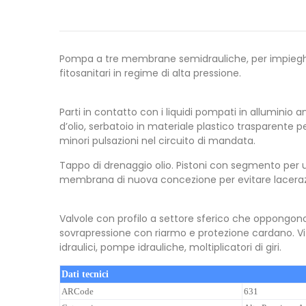
Pompa a tre membrane semidrauliche, per impieghi n
fitosanitari in regime di alta pressione.
Parti in contatto con i liquidi pompati in allumin
d’olio, serbatoio in materiale plastico trasparente 
minori pulsazioni nel circuito di mandata.
Tappo di drenaggio olio. Pistoni con segmento per 
membrana di nuova concezione per evitare lacerazi
Valvole con profilo a settore sferico che oppongono
sovrapressione con riarmo e protezione cardano. Vite
idraulici, pompe idrauliche, moltiplicatori di giri.
Dati tecnici
ARCode
631