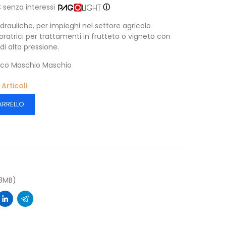
€
senza interessi
ⓘ
uliche, per impieghi nel settore agricolo
ratrici per trattamenti in frutteto o vigneto con
di alta pressione.
acco Maschio Maschio
 Articoli
ARRELLO
8MB)