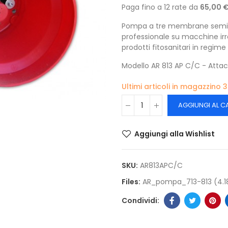
Paga fino a 12 rate da
65,00 
Pompa a tre membrane semidra
professionale su macchine irro
prodotti fitosanitari in regime 
Modello AR 813 AP C/C - Att
Ultimi articoli in magazzino
3
AGGIUNGI AL C
Aggiungi alla Wishlist
SKU:
AR813APC/C
Files:
AR_pompa_713-813 (4.1