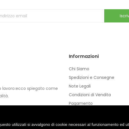
ricevi le ultime offerte e aggiornamenti sul nostro store
Iscriv
Informazioni
Chi Siamo
Spedizioni e Consegne
Note Legali
io lavoro:ecco spiegato come
Condizioni di Vendita
lità.
Pagamento
Privacy e Cookie
uesto utilizzati si avvalgono di cookie necessari al funzionamento ed utili 