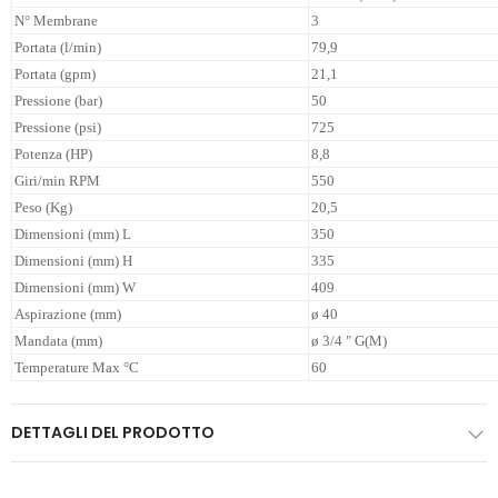
N° Membrane
3
Portata (l/min)
79,9
Portata (gpm)
21,1
Pressione (bar)
50
Pressione (psi)
725
Potenza (HP)
8,8
Giri/min RPM
550
Peso (Kg)
20,5
Dimensioni (mm) L
350
Dimensioni (mm) H
335
Dimensioni (mm) W
409
Aspirazione (mm)
ø 40
Mandata (mm)
ø 3/4 " G(M)
Temperature Max °C
60
DETTAGLI DEL PRODOTTO