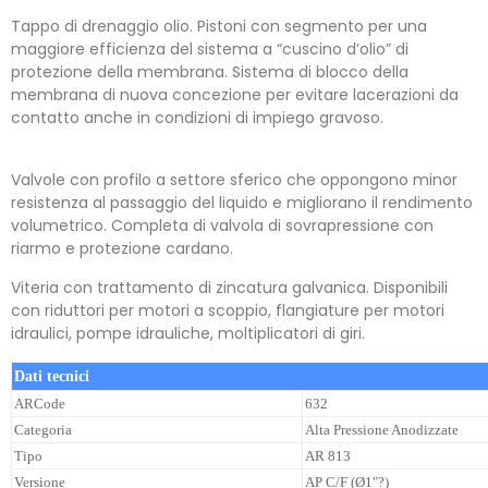
Tappo di drenaggio olio. Pistoni con segmento per una
maggiore efficienza del sistema a “cuscino d’olio” di
protezione della membrana. Sistema di blocco della
membrana di nuova concezione per evitare lacerazioni da
contatto anche in condizioni di impiego gravoso.
Valvole con profilo a settore sferico che oppongono minor
resistenza al passaggio del liquido e migliorano il rendimento
volumetrico. Completa di valvola di sovrapressione con
riarmo e protezione cardano.
Viteria con trattamento di zincatura galvanica. Disponibili
con riduttori per motori a scoppio, flangiature per motori
idraulici, pompe idrauliche, moltiplicatori di giri.
Dati tecnici
ARCode
632
Categoria
Alta Pressione Anodizzate
Tipo
AR 813
Versione
AP C/F (Ø1"?)