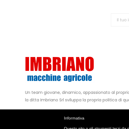
Un team giovane, dinamico, appassionato al propr
la ditta Imbriano Srl sviluppa la propria politica di qua
Contattaci
Metodi di Pagamento
Informativa
+39 0825.449147
Questo sito o gli strumenti terzi da q