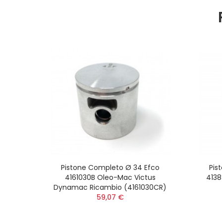
Pistone Completo Ø 34 Efco
Pis
4161030B Oleo-Mac Victus
413
Dynamac Ricambio (4161030CR)
59,07 €