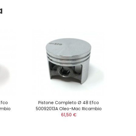
a
Efco
Pistone Completo Ø 48 Efco
ambio
50092013A Oleo-Mac Ricambio
61,50 €