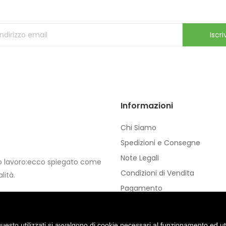
ricevi le ultime offerte e aggiornamenti sul nostro store
Iscriv
Informazioni
Chi Siamo
Spedizioni e Consegne
Note Legali
io lavoro:ecco spiegato come
Condizioni di Vendita
lità.
Pagamento
Privacy e Cookie
uesto utilizzati si avvalgono di cookie necessari al funzionamento ed utili 