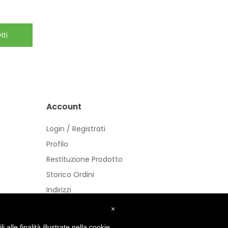
iti
Account
Login / Registrati
Profilo
Restituzione Prodotto
Storico Ordini
Indirizzi
Buoni
×
alle finalità illustrate nella cookie