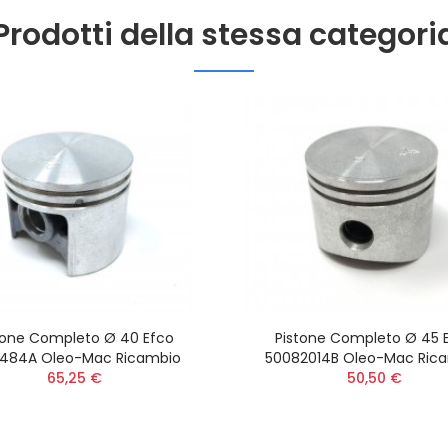
Prodotti della stessa categori
tone Completo Ø 40 Efco
Pistone Completo Ø 45 
8484A Oleo-Mac Ricambio
50082014B Oleo-Mac Ric
65,25 €
50,50 €