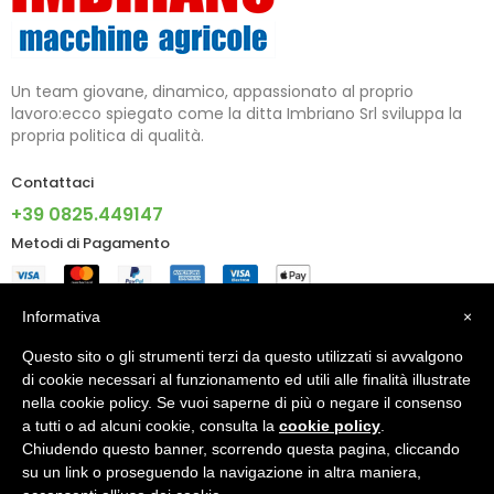
Un team giovane, dinamico, appassionato al proprio
lavoro:ecco spiegato come la ditta Imbriano Srl sviluppa la
propria politica di qualità.
Contattaci
+39 0825.449147
Metodi di Pagamento
Informazioni
Informativa
×
Questo sito o gli strumenti terzi da questo utilizzati si avvalgono
Account
di cookie necessari al funzionamento ed utili alle finalità illustrate
nella cookie policy. Se vuoi saperne di più o negare il consenso
a tutti o ad alcuni cookie, consulta la
cookie policy
.
Chiudendo questo banner, scorrendo questa pagina, cliccando
© 2024 - IMBRIANO S.R.L. PI 02805090640 - Made With ♥ By
su un link o proseguendo la navigazione in altra maniera,
X5G Digital Agency