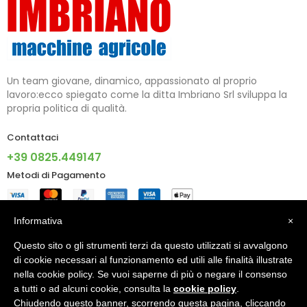
Un team giovane, dinamico, appassionato al proprio
lavoro:ecco spiegato come la ditta Imbriano Srl sviluppa la
propria politica di qualità.
Contattaci
+39 0825.449147
Metodi di Pagamento
Informazioni
Informativa
×
Questo sito o gli strumenti terzi da questo utilizzati si avvalgono
Account
di cookie necessari al funzionamento ed utili alle finalità illustrate
nella cookie policy. Se vuoi saperne di più o negare il consenso
a tutti o ad alcuni cookie, consulta la
cookie policy
.
Chiudendo questo banner, scorrendo questa pagina, cliccando
© 2024 - IMBRIANO S.R.L. PI 02805090640 - Made With ♥ By