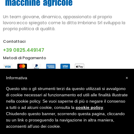
Un team giovane, dinamico, appassionato al proprio
lavoro:ecco spiegato come la ditta Imbriano Srl sviluppa la
propria politica di qualità.
Contattaci
+39 0825.449147
Metodi di Pagamento
Informazioni
Informativa
×
Questo sito o gli strumenti terzi da questo utilizzati si avvalgono
Account
di cookie necessari al funzionamento ed utili alle finalità illustrate
nella cookie policy. Se vuoi saperne di più o negare il consenso
a tutti o ad alcuni cookie, consulta la
cookie policy
.
Chiudendo questo banner, scorrendo questa pagina, cliccando
© 2024 - IMBRIANO S.R.L. PI 02805090640 - Made With ♥ By
su un link o proseguendo la navigazione in altra maniera,
X5G Digital Agency
acconsenti all’uso dei cookie.