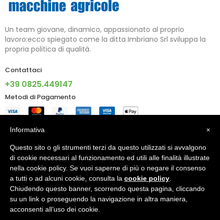
Un team giovane, dinamico, appassionato al proprio
lavoro:ecco spiegato come la ditta Imbriano Srl sviluppa la
propria politica di qualità.
Contattaci
+39 0825.449147
Metodi di Pagamento
Informazioni
Informativa
×
Questo sito o gli strumenti terzi da questo utilizzati si avvalgono
Account
di cookie necessari al funzionamento ed utili alle finalità illustrate
nella cookie policy. Se vuoi saperne di più o negare il consenso
a tutti o ad alcuni cookie, consulta la
cookie policy
.
Chiudendo questo banner, scorrendo questa pagina, cliccando
© 2024 - IMBRIANO S.R.L. PI 02805090640 - Made With ♥ By
su un link o proseguendo la navigazione in altra maniera,
X5G Digital Agency
acconsenti all’uso dei cookie.