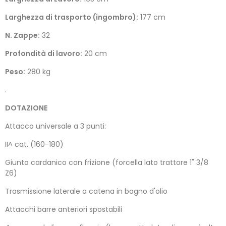
Larghezza di trasporto (ingombro):
177 cm
N. Zappe:
32
Profondità di lavoro:
20 cm
Peso:
280 kg
.
DOTAZIONE
Attacco universale a 3 punti:
II^ cat. (160-180)
Giunto cardanico con frizione (forcella lato trattore 1" 3/8
Z6)
Trasmissione laterale a catena in bagno d'olio
Attacchi barre anteriori spostabili