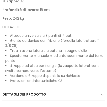
N. Zappe:
32
Profondità di lavoro:
18 cm
Peso:
242 kg
DOTAZIONE
Attacco universale a 3 punti di I^ cat.
Giunto cardanico con frizione (forcella lato trattore 1"
3/8 Z6)
Trasmissione laterale a catena in bagno d'olio
Spostamento manuale mediante scorrimento del terzo
punto
4 zappe ad elica per flangia (le zappette laterali sono
rivolte sempre verso l'esterno)
Versione a 6 zappe disponibile su richiesta
Protezioni antinfortunistiche CE
DETTAGLI DEL PRODOTTO