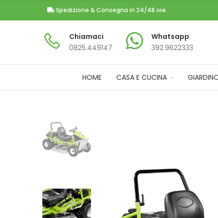
Spedizione & Consegna in 24/48 ore
Chiamaci
Whatsapp
0825.449147​
392.9622333
HOME
CASA E CUCINA
GIARDIN