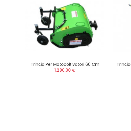
Trincia Per Motocoltivatori 60 Cm
Trinci
1.280,00 €
shopper
on