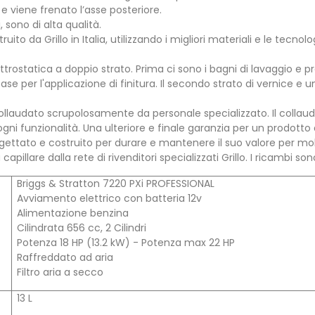
viene frenato l’asse posteriore.
 sono di alta qualità.
truito da Grillo in Italia, utilizzando i migliori materiali e le tec
ettrostatica a doppio strato. Prima ci sono i bagni di lavaggio e 
base per l'applicazione di finitura. Il secondo strato di vernice e
audato scrupolosamente da personale specializzato. Il collaudo
i funzionalità. Una ulteriore e finale garanzia per un prodotto d
ogettato e costruito per durare e mantenere il suo valore per mol
ra capillare dalla rete di rivenditori specializzati Grillo. I ricambi 
Briggs & Stratton 7220 PXi PROFESSIONAL
Avviamento elettrico con batteria 12v
Alimentazione benzina
Cilindrata 656 cc, 2 Cilindri
Potenza 18 HP (13.2 kW) - Potenza max 22 HP
Raffreddato ad aria
Filtro aria a secco
13 L