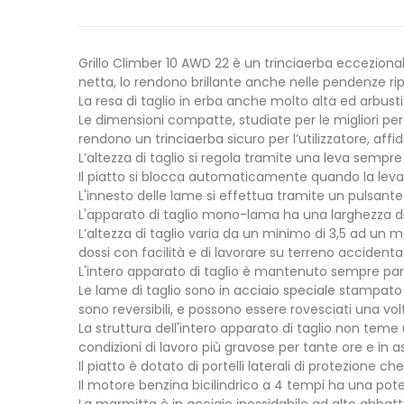
Grillo Climber 10 AWD 22 è un trinciaerba eccezion
netta, lo rendono brillante anche nelle pendenze rip
La resa di taglio in erba anche molto alta ed arbus
Le dimensioni compatte, studiate per le migliori pe
rendono un trinciaerba sicuro per l’utilizzatore, aff
L’altezza di taglio si regola tramite una leva semp
Il piatto si blocca automaticamente quando la leva 
L'innesto delle lame si effettua tramite un pulsante
L'apparato di taglio mono-lama ha una larghezza di
L’altezza di taglio varia da un minimo di 3,5 ad un 
dossi con facilità e di lavorare su terreno accidenta
L'intero apparato di taglio è mantenuto sempre paral
Le lame di taglio sono in acciaio speciale stampato c
sono reversibili, e possono essere rovesciati una vol
La struttura dell'intero apparato di taglio non teme 
condizioni di lavoro più gravose per tante ore e in a
Il piatto è dotato di portelli laterali di protezione 
Il motore benzina bicilindrico a 4 tempi ha una pote