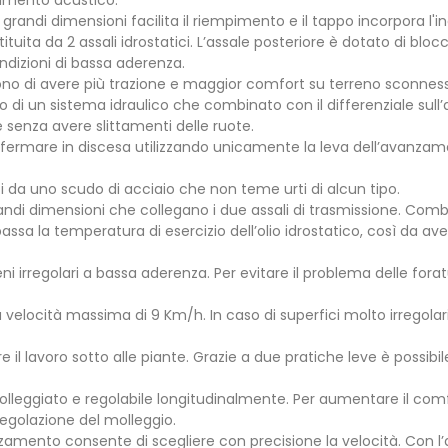
timento acustico.
i grandi dimensioni facilita il riempimento e il tappo incorpora l'ind
tuita da 2 assali idrostatici. L’assale posteriore è dotato di b
ndizioni di bassa aderenza.
ono di avere più trazione e maggior comfort su terreno sconnes
to di un sistema idraulico che combinato con il differenziale su
 senza avere slittamenti delle ruote.
rsi fermare in discesa utilizzando unicamente la leva dell’avanz
tti da uno scudo di acciaio che non teme urti di alcun tipo.
di grandi dimensioni che collegano i due assali di trasmissione. C
assa la temperatura di esercizio dell’olio idrostatico, così da 
reni irregolari a bassa aderenza. Per evitare il problema delle for
 velocità massima di 9 Km/h. In caso di superfici molto irregolari 
e il lavoro sotto alle piante. Grazie a due pratiche leve è possibile
olleggiato e regolabile longitudinalmente. Per aumentare il comfo
regolazione del molleggio.
amento consente di scegliere con precisione la velocità. Con l’au