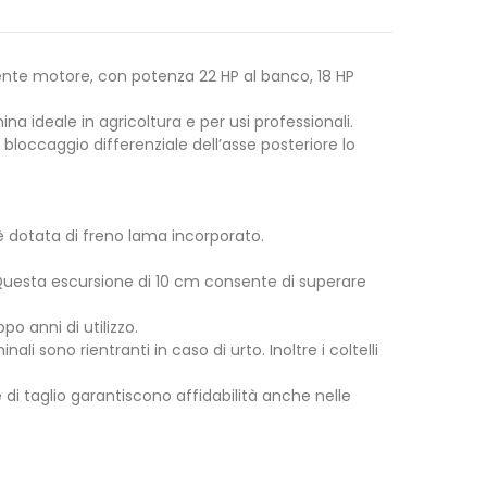
ente motore, con potenza 22 HP al banco, 18 HP
 ideale in agricoltura e per usi professionali.
loccaggio differenziale dell’asse posteriore lo
 è dotata di freno lama incorporato.
i. Questa escursione di 10 cm consente di superare
o anni di utilizzo.
 sono rientranti in caso di urto. Inoltre i coltelli
 di taglio garantiscono affidabilità anche nelle