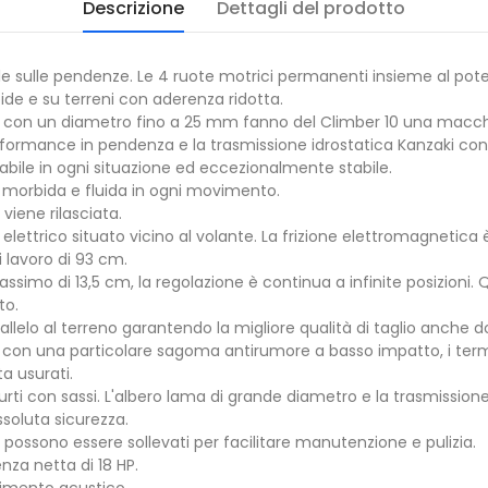
Descrizione
Dettagli del prodotto
ale sulle pendenze. Le 4 ruote motrici permanenti insieme al pot
ide e su terreni con aderenza ridotta.
ti con un diametro fino a 25 mm fanno del Climber 10 una macchina
rformance in pendenza e la trasmissione idrostatica Kanzaki con b
idabile in ogni situazione ed eccezionalmente stabile.
re morbida e fluida in ogni movimento.
viene rilasciata.
 elettrico situato vicino al volante. La frizione elettromagnetica
 lavoro di 93 cm.
massimo di 13,5 cm, la regolazione è continua a infinite posizion
to.
lelo al terreno garantendo la migliore qualità di taglio anche dop
on una particolare sagoma antirumore a basso impatto, i terminali
ta usurati.
urti con sassi. L'albero lama di grande diametro e la trasmissione
ssoluta sicurezza.
che possono essere sollevati per facilitare manutenzione e pulizia.
nza netta di 18 HP.