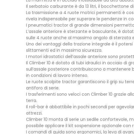
La marmitta è in acciaio inossidabile ad alto abbat
Il serbatoio carburante è da 13 litri, il bocchettone d
La trasmissione a 4 ruote motrici permanenti è costi
rivela indispensabile per superare le pendenze in co
I pneumatici tractor di grande dimensioni permett
L’assale anteriore è sterzante e basculante, è dota
sulle 4 ruote anche al massimo angolo di sterzata e
Uno dei vantaggi della trazione integrale è il pote
slittamenti ed in massima sicurezza.
I motori idrostatici dell’assale anteriore sono prote
Il Climber 10 è dotato di tubi idraulici in acciaio 
sull’assale posteriore contribuiscono a mantenere b
in condizioni di lavoro intenso.
Le ruote scolpite tractor garantiscono il grip su ter
antiforo di serie.
I trasferimenti sono veloci con Climber 10 grazie alla
terra.
Il roll-bar è abbattibile in pochi secondi per agevolar
attrezzi.
Climber 10 monta di serie un sedile confortevole, m
possibile applicare il kit sospensione opzionale con 
I comandi di guida sono ergonomici, la leva di avanz