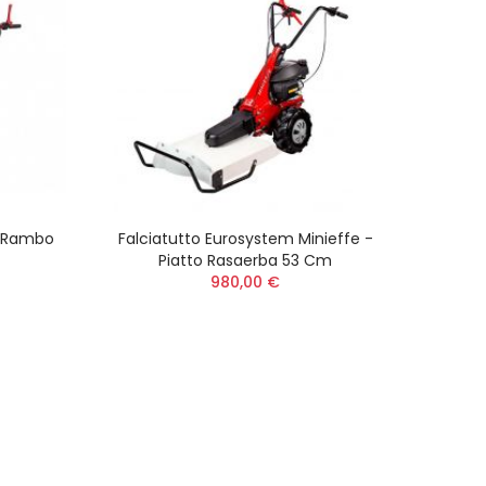
i Rambo
Falciatutto Eurosystem Minieffe -
Piatto Rasaerba 53 Cm
980,00 €
Tri