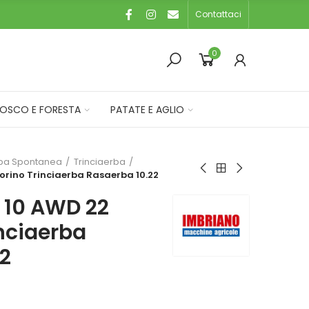
Contattaci
0
OSCO E FORESTA
PATATE E AGLIO
rba Spontanea
Trinciaerba
torino Trinciaerba Rasaerba 10.22
r 10 AWD 22
inciaerba
2