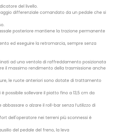
icatore del livello.
loccaggio differenziale comandato da un pedale che si
so.
ll’assale posteriore mantiene la trazione permanente
amento ed eseguire la retromarcia, sempre senza
ombinati ad una ventola di raffreddamento posizionata
avere il massimo rendimento della trasmissione anche
ature, le ruote anteriori sono dotate di trattamento
è possibile sollevare il piatto fino a 13,5 cm da
 abbassare o alzare il roll-bar senza l’utilizzo di
rt dell'operatore nei terreni più sconnessi è
silio del pedale del freno, la leva