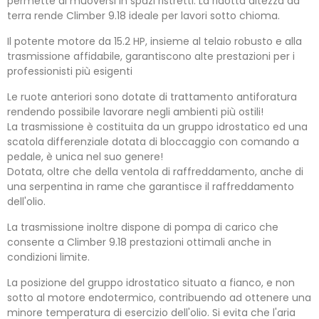
permette di muoversi in spazi ristretti. La ridotta altezza da
terra rende Climber 9.18 ideale per lavori sotto chioma.
Il potente motore da 15.2 HP, insieme al telaio robusto e alla
trasmissione affidabile, garantiscono alte prestazioni per i
professionisti più esigenti
Le ruote anteriori sono dotate di trattamento antiforatura
rendendo possibile lavorare negli ambienti più ostili!
La trasmissione è costituita da un gruppo idrostatico ed una
scatola differenziale dotata di bloccaggio con comando a
pedale, è unica nel suo genere!
Dotata, oltre che della ventola di raffreddamento, anche di
una serpentina in rame che garantisce il raffreddamento
dell'olio.
La trasmissione inoltre dispone di pompa di carico che
consente a Climber 9.18 prestazioni ottimali anche in
condizioni limite.
La posizione del gruppo idrostatico situato a fianco, e non
sotto al motore endotermico, contribuendo ad ottenere una
minore temperatura di esercizio dell'olio. Si evita che l'aria