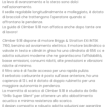
La leva di avanzamento e lo sterzo sono dolci
nell'azionamento.
Il sedile regolabile longitudinalmente e molleggiato, è dotato
di braccioli che trattengono l'operatore quando si
affrontano le pendenze.
La guida di Climber 9.18 non affatica anche dopo tante ore
di lavoro!
Climber 9.18 dispone di motore Briggs & Stratton EXi INTEK
7160, benzina ad avviamento elettrico. Il motore bicilindrico a
valvole in testa e cilindri in ghisa ha una cilindrata di 656 cc e
adotta soluzioni moderne che ne garantiscono l'affidabilità,
basse emissioni, consumi ridotti, alte prestazioni e vibrazioni
ridotte al minimo.
Il filtro aria è di facile accesso per una rapida pulizia.
Il serbatoio carburante è posto sull'asse anteriore, ha una
capienza di 13 L ed è dotato di doppio rubinetto per una
maggiore autonomia in pendenza.
La marmitta di scarico di Climber 9.18 è studiata da Grillo
“Grillo Super Silent” per ottenere un alto abbattimento
acustico e minima resistenza allo scarico.
Il design compatto e robusto adotta soluzioni per garantire