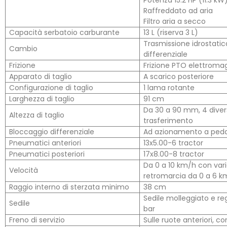
Raffreddato ad aria
Filtro aria a secco
Capacità serbatoio carburante
13 L (riserva 3 L)
Trasmissione idrostatic
Cambio
differenziale
Frizione
Frizione PTO elettroma
Apparato di taglio
A scarico posteriore
Configurazione di taglio
1 lama rotante
Larghezza di taglio
91 cm
Da 30 a 90 mm, 4 diverse
Altezza di taglio
trasferimento
Bloccaggio differenziale
Ad azionamento a ped
Pneumatici anteriori
13x5.00-6 tractor
Pneumatici posteriori
17x8.00-8 tractor
Da 0 a 10 km/h con var
Velocità
retromarcia da 0 a 6 k
Raggio interno di sterzata minimo
38 cm
Sedile molleggiato e rego
Sedile
bar
Freno di servizio
Sulle ruote anteriori, 