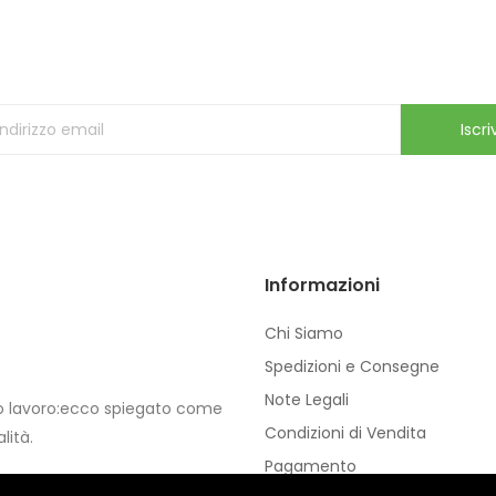
Iscriviti alla Newsletter
ricevi le ultime offerte e aggiornamenti sul nostro store
Iscriv
Informazioni
Chi Siamo
Spedizioni e Consegne
Note Legali
io lavoro:ecco spiegato come
Condizioni di Vendita
lità.
Pagamento