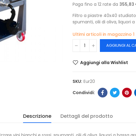
Paga fino a 12 rate da
355,83
Filtro a piastre 40x40 studiato 
spumanti, olii di oliva, liquori
Ultimi articoli in magazzino
1
AGGIUNGI AL C
Aggiungi alla Wishlist
SKU:
Eur20
Descrizione
Dettagli del prodotto
izzare vini bianchi e rossi, spumanti, olii di oliva, liquori a bassa g