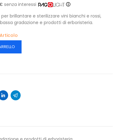
 €
senza interessi
ⓘ
per brillantare e sterilizzare vini bianchi e rossi,
 a bassa gradazione e prodotti di erboristeria.
 Articolo
ARRELLO
radazione e prodotti di erboristeria.