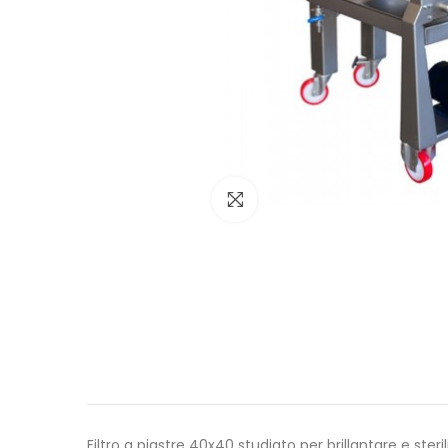
Click to enlarge
Filtro a piastre 40x40 studiato per brillantare e steril