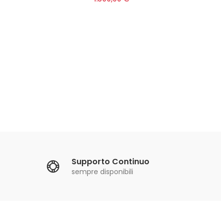
Filt
20
Supporto Continuo
sempre disponibili