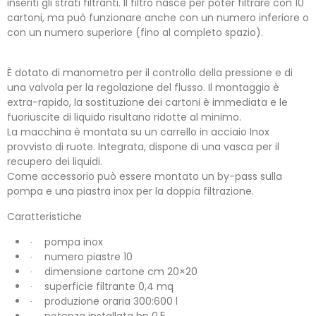
inseriti gli strati filtranti. Il filtro nasce per poter filtrare con 10
cartoni, ma può funzionare anche con un numero inferiore o
con un numero superiore (fino al completo spazio).
È dotato di manometro per il controllo della pressione e di
una valvola per la regolazione del flusso. Il montaggio è
extra-rapido, la sostituzione dei cartoni è immediata e le
fuoriuscite di liquido risultano ridotte al minimo.
La macchina è montata su un carrello in acciaio Inox
provvisto di ruote. Integrata, dispone di una vasca per il
recupero dei liquidi.
Come accessorio può essere montato un by-pass sulla
pompa e una piastra inox per la doppia filtrazione.
Caratteristiche
pompa inox
·
numero piastre 10
·
dimensione cartone cm 20×20
·
superficie filtrante 0,4 mq
·
produzione oraria 300:600 l
·