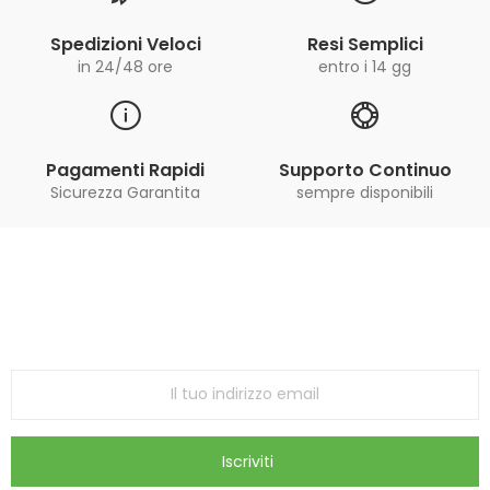
Spedizioni Veloci
Resi Semplici
in 24/48 ore
entro i 14 gg
Pagamenti Rapidi
Supporto Continuo
Sicurezza Garantita
sempre disponibili
Iscriviti alla Newsletter
ricevi le ultime offerte e aggiornamenti sul nostro
store
Iscriviti