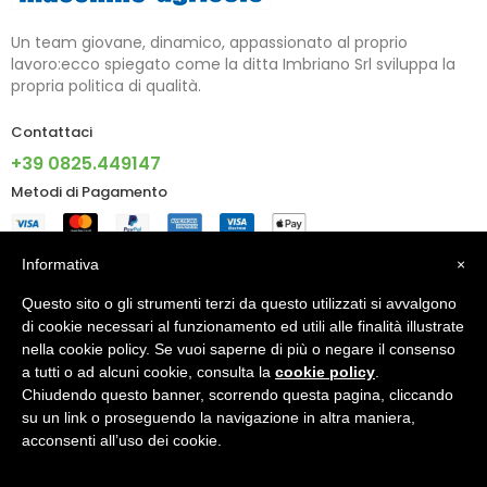
Un team giovane, dinamico, appassionato al proprio
lavoro:ecco spiegato come la ditta Imbriano Srl sviluppa la
propria politica di qualità.
Contattaci
+39 0825.449147
Metodi di Pagamento
Informazioni
Informativa
×
Questo sito o gli strumenti terzi da questo utilizzati si avvalgono
Account
di cookie necessari al funzionamento ed utili alle finalità illustrate
nella cookie policy. Se vuoi saperne di più o negare il consenso
a tutti o ad alcuni cookie, consulta la
cookie policy
.
Chiudendo questo banner, scorrendo questa pagina, cliccando
© 2024 - IMBRIANO S.R.L. PI 02805090640 - Made With ♥ By
su un link o proseguendo la navigazione in altra maniera,
X5G Digital Agency
acconsenti all’uso dei cookie.