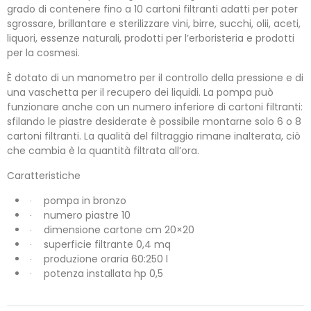
grado di contenere fino a 10 cartoni filtranti adatti per poter
sgrossare, brillantare e sterilizzare vini, birre, succhi, olii, aceti,
liquori, essenze naturali, prodotti per l’erboristeria e prodotti
per la cosmesi.
È dotato di un manometro per il controllo della pressione e di
una vaschetta per il recupero dei liquidi. La pompa può
funzionare anche con un numero inferiore di cartoni filtranti:
sfilando le piastre desiderate è possibile montarne solo 6 o 8
cartoni filtranti. La qualità del filtraggio rimane inalterata, ciò
che cambia è la quantità filtrata all’ora.
Caratteristiche
pompa in bronzo
·
numero piastre 10
·
dimensione cartone cm 20×20
·
superficie filtrante 0,4 mq
·
produzione oraria 60:250 l
·
potenza installata hp 0,5
·