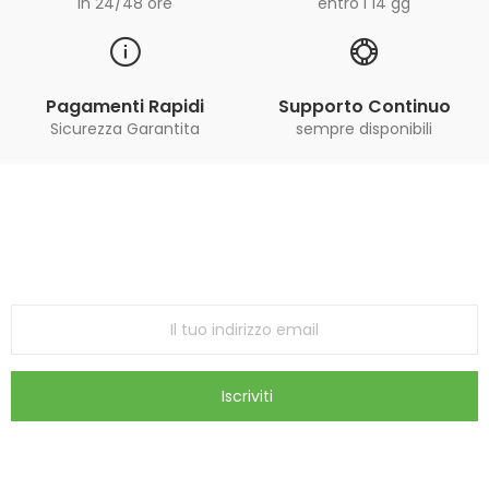
in 24/48 ore
entro i 14 gg
Pagamenti Rapidi
Supporto Continuo
Sicurezza Garantita
sempre disponibili
Iscriviti alla Newsletter
ricevi le ultime offerte e aggiornamenti sul nostro
store
Iscriviti