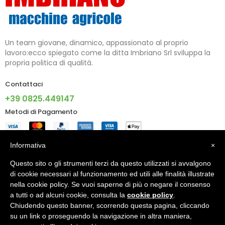
Un team giovane, dinamico, appassionato al proprio
lavoro:ecco spiegato come la ditta Imbriano Srl sviluppa la
propria politica di qualità.
Contattaci
+39 0825.449147
Metodi di Pagamento
Informazioni
Informativa
×
Questo sito o gli strumenti terzi da questo utilizzati si avvalgono
Account
di cookie necessari al funzionamento ed utili alle finalità illustrate
nella cookie policy. Se vuoi saperne di più o negare il consenso
a tutti o ad alcuni cookie, consulta la
cookie policy
.
Chiudendo questo banner, scorrendo questa pagina, cliccando
© 2024 - IMBRIANO S.R.L. PI 02805090640 - Made With ♥ By
su un link o proseguendo la navigazione in altra maniera,
X5G Digital Agency