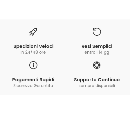
Spedizioni Veloci
Resi Semplici
in 24/48 ore
entro i 14 gg
Pagamenti Rapidi
Supporto Continuo
Sicurezza Garantita
sempre disponibili
Iscriviti alla Newsletter
ricevi le ultime offerte e aggiornamenti sul nostro
store