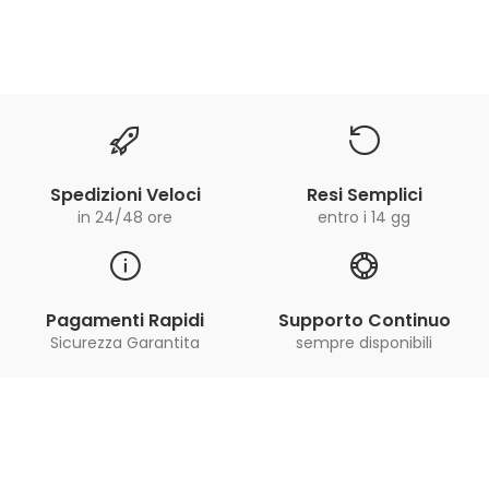
Spedizioni Veloci
Resi Semplici
in 24/48 ore
entro i 14 gg
Pagamenti Rapidi
Supporto Continuo
Sicurezza Garantita
sempre disponibili
Iscriviti alla Newsletter
ricevi le ultime offerte e aggiornamenti sul nostro
store